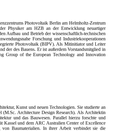
petenzzentrums Photovoltaik Berlin am Helmholtz-Zentrum
e der Physiker am HZB an der Entwicklung neuartiger
 den Aufbau und Betrieb der wissenschaftlich-technischen
Anwendungsnahe Forschung und Industriekooperationen
grierte Photovoltaik (BIPV). Als Mitinitiator und Leiter
und der des Bauens. Er ist außerdem Vorstandsmitglied in
ng Group of the European Technology and Innovation
chitektur, Kunst und neuen Technologien. Sie studierte an
l (M.Sc. Architecture Design Research). Als Architektin
hitektur und das Bauwesen. Parallel hierzu forschte und
ität Kassel und dem ARC Australien Center of Excellence
 von Baumaterialien. In ihrer Arbeit verbindet sie die