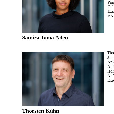
Pri
Geb
Exp
BAI
Samira Jama Aden
Tho
Jah
Anl
Auf
Hol
Anfa
Expe
Thorsten Kühn