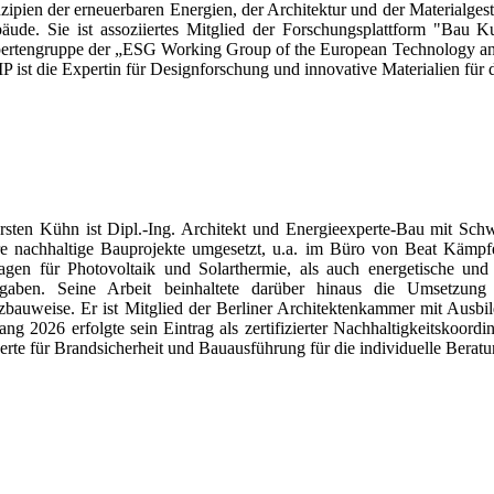
nzipien der erneuerbaren Energien, der Architektur und der Materialges
äude. Sie ist assoziiertes Mitglied der Forschungsplattform "Bau K
ertengruppe der „ESG Working Group of the European Technology and
P ist die Expertin für Designforschung und innovative Materialien für 
rsten Kühn ist Dipl.-Ing. Architekt und Energieexperte-Bau mit Sch
re nachhaltige Bauprojekte umgesetzt, u.a. im Büro von Beat Kämpfe
agen für Photovoltaik und Solarthermie, als auch energetische und
gaben. Seine Arbeit beinhaltete darüber hinaus die Umsetzung
zbauweise. Er ist Mitglied der Berliner Architektenkammer mit Aus
ng 2026 erfolgte sein Eintrag als zertifizierter Nachhaltigkeitskoord
rte für Brandsicherheit und Bauausführung für die individuelle Beratu