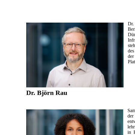
Dr.
Ber
Dün
Inf
ste
des
der
Pla
Dr. Björn Rau
Sam
der
ent
leh
in 