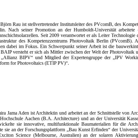
 Björn Rau ist stellvertretender Institutsleiter des PVcomB, des Kom
lin. Nach seiner Promotion an der Humboldt-Universität arbeitet
nschichtsolarzellen. Seit 2009 verantwortet er als Leiter Technologie
rastruktur des Kompetenzzentrums Photovoltaik Berlin (PVcomB). 
hen dabei im Fokus. Ein Schwerpunkt seiner Arbeit ist die bauwerkinte
 BAIP versteht er sich als Mittler zwischen der Welt der Photovoltaik 
 „Allianz BIPV“ und Mitglied der Expertengruppe der „IPV Worki
tform for Photovoltaics (ETIP PV)“.
ira Jama Aden ist Architektin und arbeitet an der Schnittstelle von Ar
 Hochschule Aachen (B.A. Architecture) und an der Universität Kasse
wickelte sie innovative, multifunktionale Baumaterialien für die Arc
rte sie an der Forschungsplattform „Bau Kunst Erfinden“ der Univers
Exciton Science (Melbourne, Australien) an der solaren Aktivierung