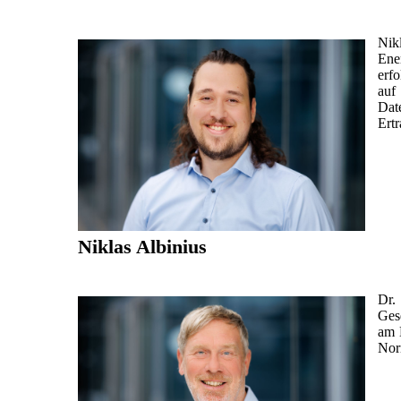
Nik
Ene
erf
auf
Dat
Ert
Niklas Albinius
Dr.
Ges
am 
Nor