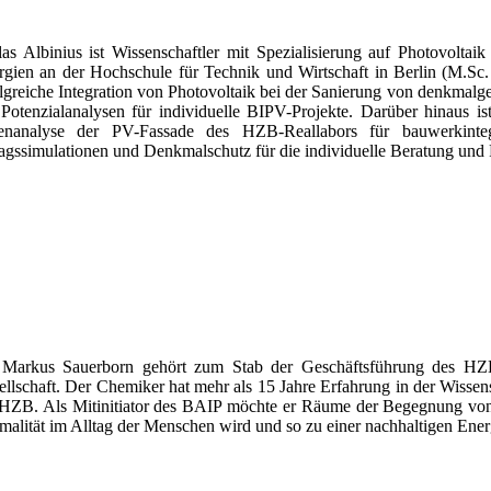
las Albinius ist Wissenschaftler mit Spezialisierung auf Photovoltaik
rgien an der Hochschule für Technik und Wirtschaft in Berlin (M.Sc. 
olgreiche Integration von Photovoltaik bei der Sanierung von denkmalg
 Potenzialanalysen für individuelle BIPV-Projekte. Darüber hinaus is
enanalyse der PV-Fassade des HZB-Reallabors für bauwerkinteg
ragssimulationen und Denkmalschutz für die individuelle Beratung und 
 Markus Sauerborn gehört zum Stab der Geschäftsführung des HZB 
ellschaft. Der Chemiker hat mehr als 15 Jahre Erfahrung in der Wis
HZB. Als Mitinitiator des BAIP möchte er Räume der Begegnung von 
malität im Alltag der Menschen wird und so zu einer nachhaltigen Ener